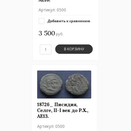
Артикул:
0500
Добавить к сравнению
3 500
руб.
В КОРЗИНУ
18726_ Писидия,
Селге, II-I век до Р.Х.,
АЕ13.
Артикул:
0500