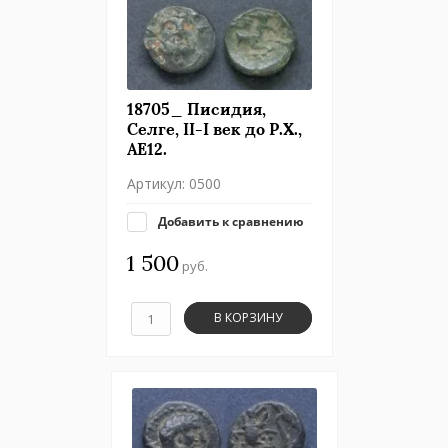
18705_ Писидия,
Селге, II-I век до Р.Х.,
АЕ12.
Артикул:
0500
Добавить к сравнению
1 500
руб.
В КОРЗИНУ