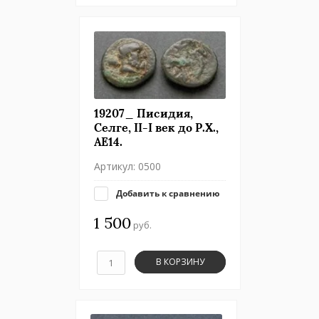
19207_ Писидия,
Селге, II-I век до Р.Х.,
АЕ14.
Артикул:
0500
Добавить к сравнению
1 500
руб.
В КОРЗИНУ