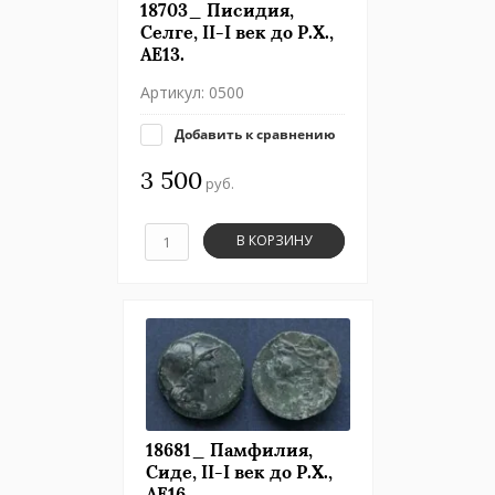
18703_ Писидия,
Селге, II-I век до Р.Х.,
АЕ13.
Артикул:
0500
Добавить к сравнению
3 500
руб.
В КОРЗИНУ
18681_ Памфилия,
Сиде, II-I век до Р.Х.,
АЕ16.