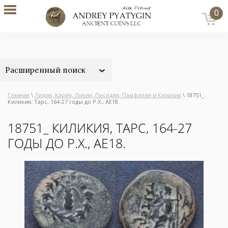
0
Расширенный поиск
Главная
\
Лидия, Кария, Ликия, Писидия, Памфилия и Киликия
\ 18751_
Киликия, Тарс, 164-27 годы до Р.Х., АЕ18.
18751_ КИЛИКИЯ, ТАРС, 164-27
ГОДЫ ДО Р.Х., АЕ18.