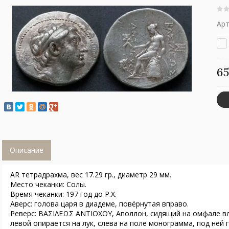
Арт
65
Описание
AR тетрадрахма, вес 17.29 гр., диаметр 29 мм.
Место чеканки: Солы.
Время чеканки: 197 год до Р.Х.
Аверс: голова царя в диадеме, повёрнутая вправо.
Реверс: ΒAΣΙΛΕΩΣ ΑΝΤΙΟΧΟΥ, Аполлон, сидящий на омфале вле
левой опирается на лук, слева на поле монограмма, под ней