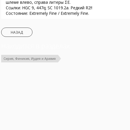
шлеме влево, справа литеры ΣE.
Ссылки: HGC 9, 447q; SC 1019.2a. Редкий R2!!
Состояние: Extremely Fine / Extremely Fine.
НАЗАД
Находится в разделах
Сирия, Финикия, Иудея и Аравия