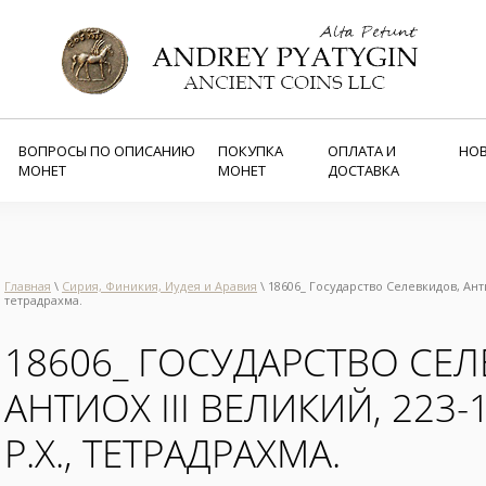
ВОПРОСЫ ПО ОПИСАНИЮ
ПОКУПКА
ОПЛАТА И
НО
МОНЕТ
МОНЕТ
ДОСТАВКА
Главная
\
Сирия, Финикия, Иудея и Аравия
\ 18606_ Государство Селевкидов, Антио
тетрадрахма.
18606_ ГОСУДАРСТВО СЕЛ
АНТИОХ III ВЕЛИКИЙ, 223
Р.Х., ТЕТРАДРАХМА.