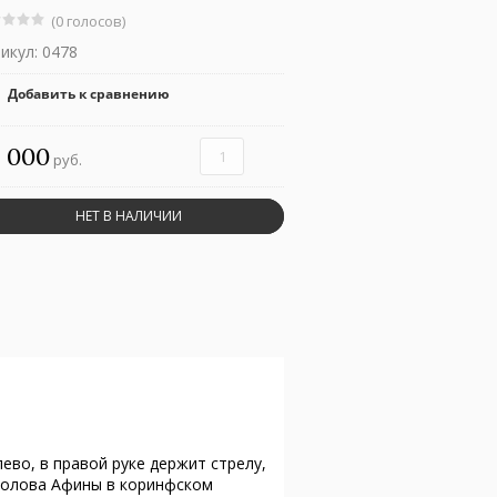
(0 голосов)
икул:
0478
Добавить к сравнению
 000
руб.
НЕТ В НАЛИЧИИ
во, в правой руке держит стрелу,
 голова Афины в коринфском